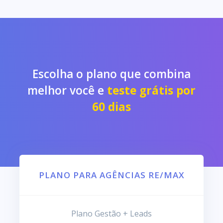
Escolha o plano que combina
melhor você e
teste grátis por
60 dias
PLANO PARA AGÊNCIAS RE/MAX
Plano Gestão + Leads